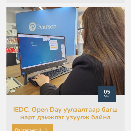
05
Mar
IEDC: Open Day уулзалтаар багш
нарт дэмжлэг үзүүлж байна
Дэлгэрэнгүй