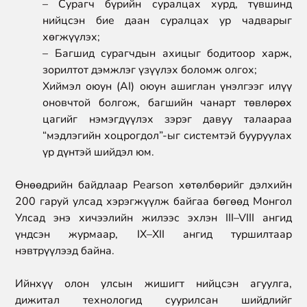
–
Сурагч бүрийн суралцах хурд, түвшинд
нийцсэн
бие даан суралцах
ур чадварыг
хөгжүүлэх;
– Багшид сурагчдын ахицыг бодитоор харж,
зорилтот дэмжлэг үзүүлэх боломж олгох;
Х
иймэл оюун
(
AI
) оюун ашиглан үнэлгээг илүү
оновчтой болгож, багшийн чанарт төвлөрөх
цагийг нэмэгдүүлэх зэрэг давуу талаараа
“
мэдлэгийн хоцрогдол
”-ыг системтэй бууруулах
үр дүнтэй шийдэл юм.
Өнөөдрийн байдлаар Pearson хөтөлбөрийг дэлхийн
200 гаруй улсад хэрэгжүүлж байгаа бөгөөд Монгол
Улсад энэ хичээлийн жилээс эхлэн III–VIII ангид
үндсэн журмаар, IX–XII ангид туршилтаар
нэвтрүүлээд байна.
Ийнхүү олон улсын жишигт нийцсэн агуулга,
дижитал технологид суурилсан шийдлийг