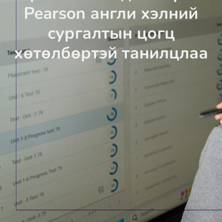
Pearson англи хэлний
сургалтын цогц
хөтөлбөртэй танилцлаа