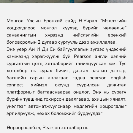
Монгол Улсын Ерөнхий сайд Н.Учрал “
Мэдлэгийн
хоцрогдлоос монгол хүүхэд бүрийг чөлөөлье
”
санаачилгын хүрээнд нийслэлийн ерөнхий
боловсролын 2 дугаар сургууль дээр ажиллалаа.
Энэ үеэр Ай И Ди Си байгууллагын зүгээс үндэсний
хэмжээнд хэрэгжүүлж буй Pearson англи хэлний
сургалтын цогц хөтөлбөрийг танилцуулсан юм. Тус
хөтөлбөр нь сурах бичиг, дасгал ажлын дэвтэр,
багшийн гарын авлагаас гадна
pearson english
connect
хиймэл оюунд суурилсан дижитал
платформыг багтааснаараа онцлог. Энэ нь сурагч
бүрийн түвшинд тохирсон даалгавар, ахицын хяналт,
үнэлгээг автоматжуулснаар мэдлэгийн хоцрогдлыг
эрт илрүүлж, нөхөх боломжийг бүрдүүлдэг.
Өөрөөр хэлбэл, Pearson хөтөлбөр нь: