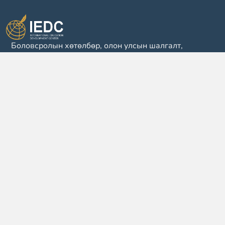
Боловсролын хөтөлбөр, олон улсын шалгалт,
сургалт, багшийн хөгжлийн зөвлөх үйлчилгээ
үзүүлэгч байгууллага
Шуурхай холбоос
Бидэнтэй холбогдох
Ай И Ди Си, Эрдмийн
Нүүр
Ордон, 1204 /PTE
Academy-1301/ тоот,
Бидний тухай
Сүхбаатар дүүрэг,
Сүхбаатарын Талбай 20/8,
Улаанбаатар, Монгол Улс
Хөтөлбөр
14200
Шалгалт
info@iedc.edu.mn
Сургалт
+976-7611 7500
Мэдээлэл
+976-7505 7600 /PTE
Academy/
Блог
Ажиллах цагийн хуваарь
Тусламж
Даваа - Баасан ( 08:00 - 17:00 )