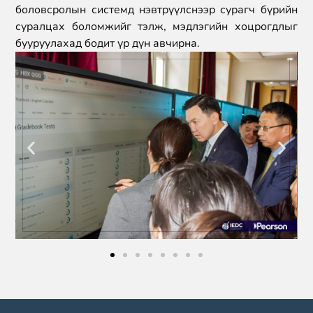
боловсролын системд нэвтрүүлснээр сурагч бүрийн
суралцах боломжийг тэлж
, мэдлэгийн хоцрогдлыг
бууруулахад
бодит
үр дүн
авчирна.