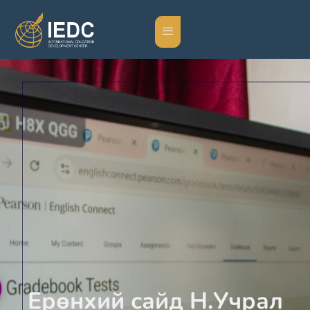
Ерөнхий сайд Н.Учрал