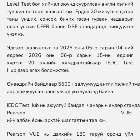
Level Test
бол хиймэл оюунд суурилсан англи хэлний
түвшин тогтоох шалгалт юм. Ердөө 20 минутын дотор
таны унших, сонсох, бичих гэсэн гурван чадварыг
олон улсын
CEFR
болон
GSE
стандартад нийцүүлэн
үнэлнэ.
Эдгээр шалгалтыг та 2026 оны 05-р сарын 04-ний
өдрөөс 2026 оны 06-р сарын 15-ны өдрийг
хүртэл
20
хувийн хямдралтайгаар
IEDC Test
Hub
дээр өгөх боломжтой.
Өнөөдрийн байдлаар 5500+ залуучууд англи хэлний тү
аар дамжуулан олон улсад үнэлүүлээд байна.
IEDC TestHub нь аюулгүй байдал, чанарын өндөр станда
Pearson VUE-
ийн албан ёсны эрхтэй шалгалтын төв юм.
Pearson VUE нь дэлхийн 180 гаруй оронд үйл