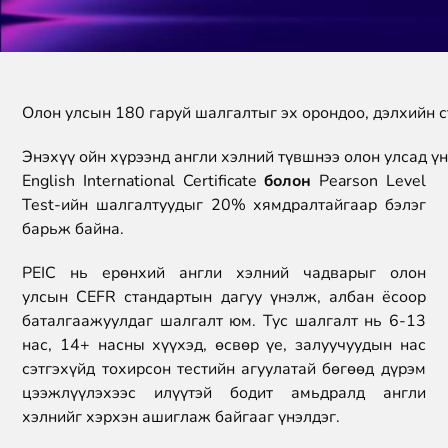
Олон улсын 180 гаруй шалгалтыг эх орондоо, дэлхийн с
Энэхүү ойн хүрээнд англи хэлний түвшнээ олон улсад ү
English International Certificate
болон
Pearson Level
Test-ийн шалгалтуудыг 20%
хямдралтайгаар
бэлэг
барьж байна.
PEIC
нь ерөнхий англи хэлний чадварыг олон
улсын
CEFR
стандартын дагуу үнэлж, албан ёсоор
баталгаажуулдаг шалгалт юм. Тус шалгалт нь 6-13
нас, 14+ насны хүүхэд, өсвөр үе, залуучуудын нас
сэтгэхүйд тохирсон тестийн агуулатай бөгөөд дүрэм
цээжлүүлэхээс илүүтэй бодит амьдралд англи
хэлнийг хэрхэн ашиглаж байгааг үнэлдэг.