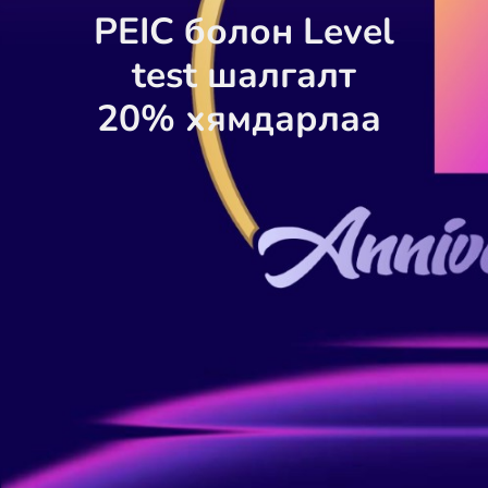
PEIC болон Level
test шалгалт
20% хямдарлаа