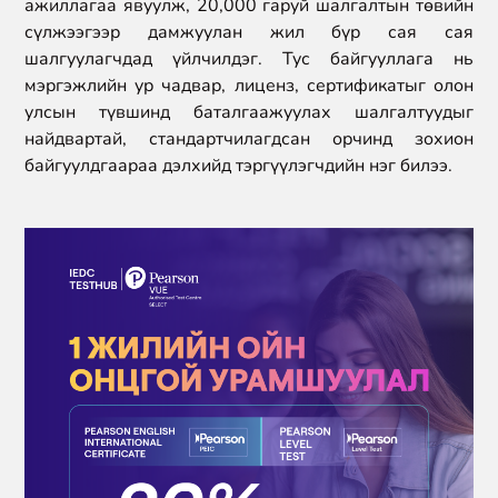
ажиллагаа явуулж, 20,000 гаруй шалгалтын төвийн
сүлжээгээр дамжуулан жил бүр сая сая
шалгуулагчдад үйлчилдэг. Тус байгууллага нь
мэргэжлийн ур чадвар, лиценз, сертификатыг олон
улсын түвшинд баталгаажуулах шалгалтуудыг
найдвартай, стандартчилагдсан орчинд зохион
байгуулдгаараа дэлхийд тэргүүлэгчдийн нэг билээ.