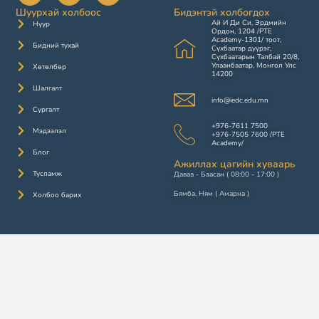
Шуурхай холбоос
Бидэнтэй холбогдох
Ай И Ди Си, Эрдмийн
Нүүр
Ордон, 1204 /PTE
Academy-1301/ тоот,
Бидний тухай
Сүхбаатар дүүрэг,
Сүхбаатарын Талбай 20/8,
Улаанбаатар, Монгол Улс
Хөтөлбөр
14200
Шалгалт
info@iedc.edu.mn
Сургалт
+976-7611 7500
Мэдээлэл
+976-7505 7600 /PTE
Academy/
Блог
Ажиллах цагийн хуваарь
Тусламж
Даваа - Баасан ( 08:00 - 17:00 )
Бямба, Ням ( Амарна )
Холбоо барих