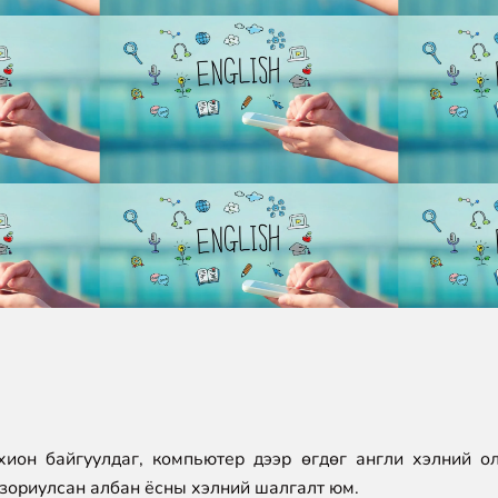
хион байгуулдаг, компьютер дээр өгдөг англи хэлний 
 зориулсан албан ёсны хэлний шалгалт юм.