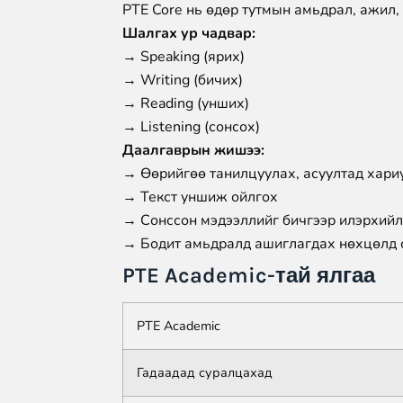
PTE Core нь өдөр тутмын амьдрал, ажил,
Шалгах ур чадвар:
→ Speaking (ярих)
→ Writing (бичих)
→ Reading (унших)
→ Listening (сонсох)
Даалгаврын жишээ:
→ Өөрийгөө танилцуулах, асуултад хари
→ Текст уншиж ойлгох
→ Сонссон мэдээллийг бичгээр илэрхий
→ Бодит амьдралд ашиглагдах нөхцөлд 
PTE Academic-тай ялгаа
PTE Academic
Гадаадад суралцахад