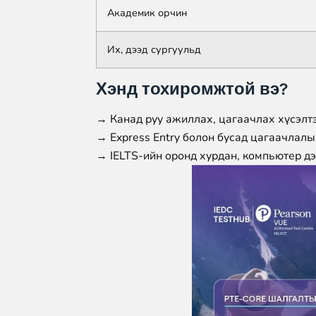
Академик орчин
Их, дээд сургуульд
Хэнд тохиромжтой вэ?
→ Канад руу ажиллах, цагаачлах хүсэлт
→ Express Entry болон бусад цагаачлал
→ IELTS-ийн оронд хурдан, компьютер дэ