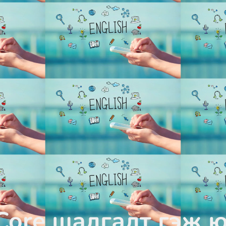
Core шалгалт гэж ю