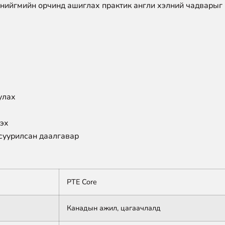
 нийгмийн орчинд ашиглах практик англи хэлний чадварыг
улах
лэх
суурилсан даалгавар
PTE Core
Канадын ажил, цагаачлалд