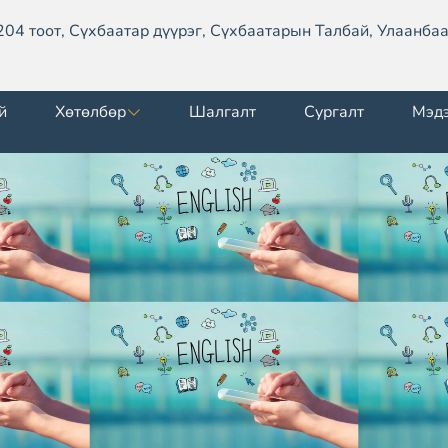
204 тоот, Сүхбаатар дүүрэг, Сүхбаатарын Талбай, Улаанбаа
й
Хөтөлбөр
Шалгалт
Сургалт
Мэд