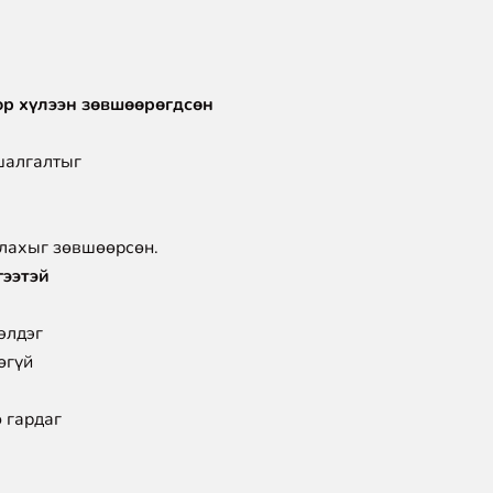
ор хүлээн зөвшөөрөгдсөн
 шалгалтыг
глахыг зөвшөөрсөн.
гээтэй
элдэг
өгүй
 гардаг