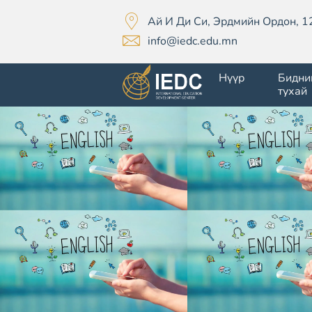
Ай И Ди Си, Эрдмийн Ордон, 1
info@iedc.edu.mn
Нүүр
Бидни
тухай