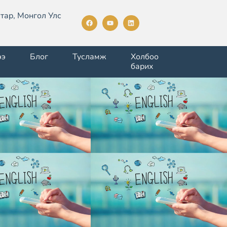
тар, Монгол Улс
ээ
Блог
Тусламж
Холбоо
барих