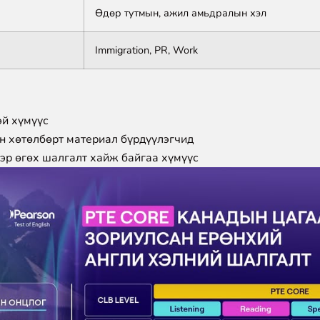
Өдөр тутмын, ажил амьдралын хэл
Immigration, PR, Work
эй хүмүүс
ын хөтөлбөрт материал бүрдүүлэгчид
эр өгөх шалгалт хайж байгаа хүмүүс