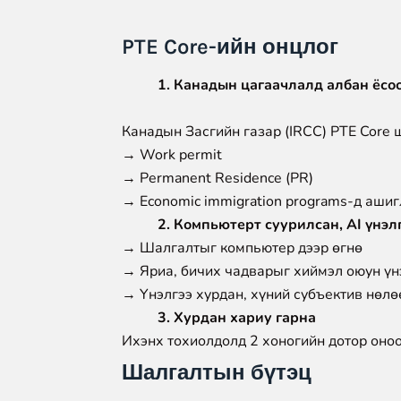
PTE Core-ийн онцлог
1. Канадын цагаачлалд албан ёсо
Канадын Засгийн газар (IRCC) PTE Core
→ Work permit
→ Permanent Residence (PR)
→ Economic immigration programs-д аши
2. Компьютерт суурилсан, AI үнэл
→ Шалгалтыг компьютер дээр өгнө
→ Яриа, бичих чадварыг хиймэл оюун үн
→ Үнэлгээ хурдан, хүний субъектив нөлө
3. Хурдан хариу гарна
Ихэнх тохиолдолд 2 хоногийн дотор оноо
Шалгалтын бүтэц