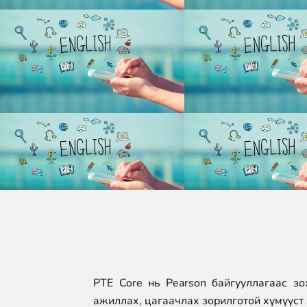
PTE Core нь Pearson байгууллагаас зо
ажиллах, цагаачлах зорилготой хүмүүст