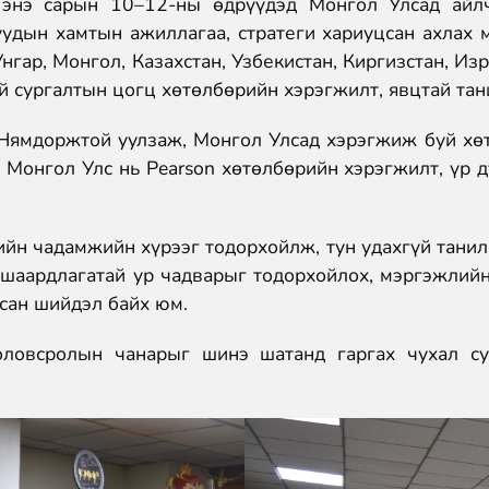
 энэ сарын 10–12-ны өдрүүдэд Монгол Улсад айлчи
уудын хамтын ажиллагаа, стратеги хариуцсан ахлах
гар, Монгол, Казахстан, Узбекистан, Киргизстан, Из
й сургалтын цогц хөтөлбөрийн хэрэгжилт, явцтай та
.Нямдоржтой уулзаж, Монгол Улсад хэрэгжиж буй хөт
 Монгол Улс нь Pearson хөтөлбөрийн хэрэгжилт, үр д
ийн чадамжийн хүрээг тодорхойлж, тун удахгүй танил
шаардлагатай ур чадварыг тодорхойлох, мэргэжлийн
лсан шийдэл байх юм.
оловсролын чанарыг шинэ шатанд гаргах чухал су