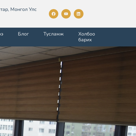
тар, Монгол Улс
ээ
Блог
Тусламж
Холбоо
барих