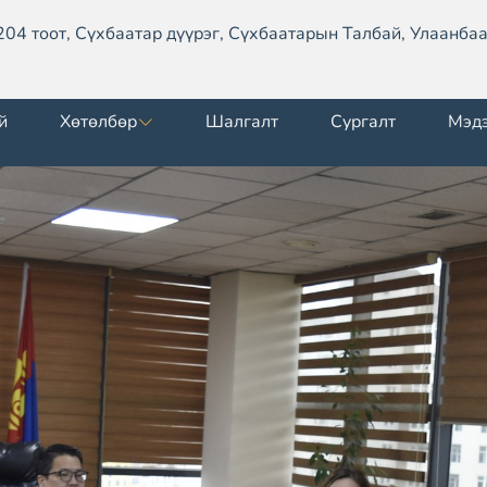
204 тоот, Сүхбаатар дүүрэг, Сүхбаатарын Талбай, Улаанбаа
й
Хөтөлбөр
Шалгалт
Сургалт
Мэд