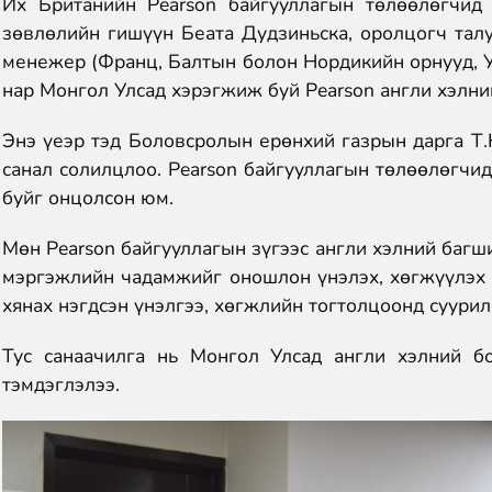
Их Британийн Pearson байгууллагын төлөөлөгчид
зөвлөлийн гишүүн Беата Дудзиньска, оролцогч тал
менежер (Франц, Балтын болон Нордикийн орнууд, Ун
нар Монгол Улсад хэрэгжиж буй Pearson англи хэлни
Энэ үеэр тэд Боловсролын ерөнхий газрын дарга Т
санал солилцлоо. Pearson байгууллагын төлөөлөгчид
буйг онцолсон юм.
Мөн Pearson байгууллагын зүгээс англи хэлний багш
мэргэжлийн чадамжийг оношлон үнэлэх, хөгжүүлэх 
хянах нэгдсэн үнэлгээ, хөгжлийн тогтолцоонд суури
Тус санаачилга нь Монгол Улсад англи хэлний б
тэмдэглэлээ.