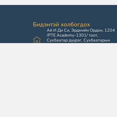
Бидэнтэй холбогдох
Ай И Ди Си, Эрдмийн Ордон, 1204
/PTE Academy-1301/ тоот,
Сүхбаатар дүүрэг, Сүхбаатарын
Талбай 20/8, Улаанбаатар, Монгол
Улс 14200
info@iedc.edu.mn
+976-7611 7500
+976-7505 7600 /PTE Academy/
Ажиллах цагийн хуваарь
Даваа - Баасан ( 08:00 - 17:00 )
Бямба, Ням ( Амарна )