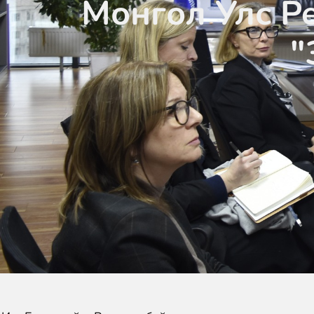
Монгол Улс P
"