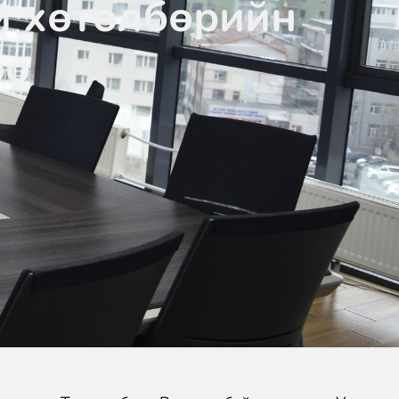
й хөтөлбөрийн
оо