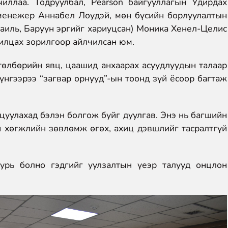
ллаа. Тодруулбал, Pearson байгууллагын Удирдах
 менежер Аннабел Лоудэй, мөн бүсийн борлуулалтын
раиль, Баруун эргийг хариуцсан) Моника Хенел-Целис
нилцах зорилгоор айлчилсан юм.
өлбөрийн явц, цаашид анхаарах асуудлуудын талаар
үнгээрээ “загвар орнууд”-ын тоонд зүй ёсоор багтаж
цуулахад бэлэн болгож буйг дуулгав. Энэ нь багшийн
 хөгжлийн зөвлөмж өгөх, ахиц дэвшлийг тасралтгүй
урь болно гэдгийг уулзалтын үеэр талууд онцлон