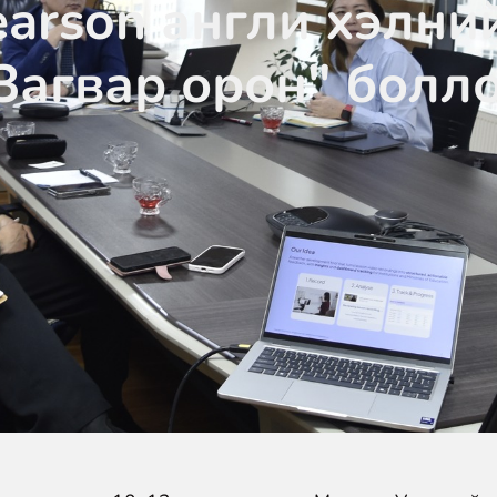
earson англи хэлни
Загвар орон" болл