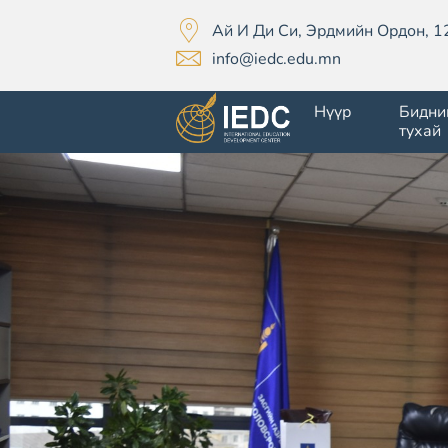
Ай И Ди Си, Эрдмийн Ордон, 1
info@iedc.edu.mn
Нүүр
Бидни
тухай