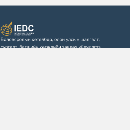
Боловсролын хөтөлбөр, олон улсын шалгалт,
сургалт, багшийн хөгжлийн зөвлөх үйлчилгээ
үзүүлэгч байгууллага