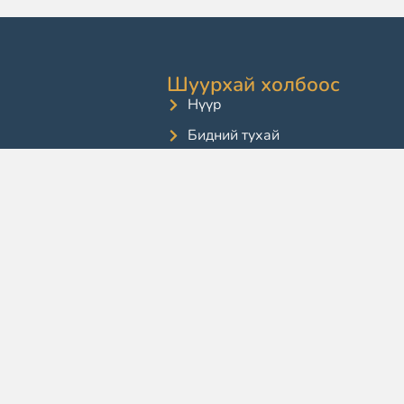
Шуурхай холбоос
Нүүр
Бидний тухай
Хөтөлбөр
Шалгалт
Сургалт
Мэдээлэл
Блог
Тусламж
Холбоо барих