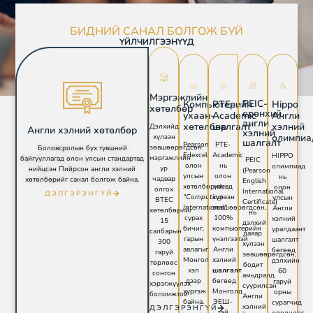
БИДНИЙ САНАЛ БОЛГОЖ БУЙ
ҮЙЛЧИЛГЭЭНҮҮД
Мэргэжлийн
PEIC-
Компьютерийн
PTE-
Hippo
хөтөлбөр
ерөнхий
ухаан-
Academic
Англи
англи
хөтөлбөр
шалгалт
хэлний
Дэлхийд
Англи хэлний хөтөлбөр
хэлний
олимпиа
хүлээн
шалгалт
Pearson
PTE-
зөвшөөрөгдсөн
Боловсролын бүх түвшний
Edexcel
Academic
HIPPO
мэргэжлийн
байгууллагад олон улсын стандартад
PEIC
олон
нь
олимпиад
ур
нийцсэн Пийрсон англи хэлний
(Pearson
улсын
олон
нь
чадвар
хөтөлбөрийг санал болгож байна.
English
хөтөлбөрийн
улсад
олон
олгох
International
ДЭЛГЭРЭНГҮЙ
"Computing-
хүлээн
улсын
BTEC
Certificate)
International"
зөвшөөрөгдсөн,
Англи
хөтөлбөрийг
нь
сурах
100%
хэлний
15
дэлхий
бичиг,
компьютерийн
уралдаант
салбарын
даяар
гарын
үнэлгээтэй
шалгалт
300
хүлээн
авлагыг
Англи
бөгөөд
гаруй
зөвшөөрөгдсөн,
Монгол
хэлний
дэлхийн
төрлөөс
бодит
хэл
шалгалт
60
сонгон
амьдралд
дээр
бөгөөд
гаруй
хэрэгжүүлэх
суурилсан
хүргэж
Монголд
орны
боломжтой
Англи
байна.
ЭЕШ-
сурагчид
хэлний
ДЭЛГЭРЭНГҮЙ
тэй
оролцдог.