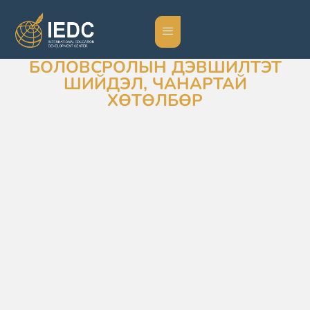
БОЛОВСРОЛЫН ДЭВШИЛТЭТ
ШИЙДЭЛ, ЧАНАРТАЙ
ХӨТӨЛБӨР
Бид олон улсын хөтөлбөр, боловсролын
цогц шийдлийг санал болгож, сургалтын
чанараа сайжруулж, сурагчдадаа
чанартай боловсрол олгоход тань тусална