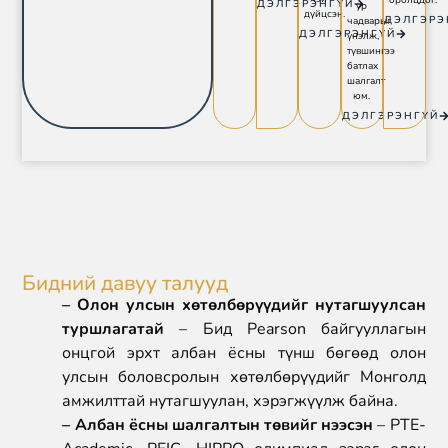
ДЭЛГЭРЭНГҮЙ
ур
дүйцсэн.
ДЭЛГЭРЭ
чадварыг
ДЭЛГЭРЭНГҮЙ
үнэлж,
түвшингээ
батлах
шалгалт
юм.
ДЭЛГЭРЭНГҮЙ
Бидний давуу талууд
– Олон улсын хөтөлбөрүүдийг нутагшуулсан
туршлагатай
– Бид Pearson байгууллагын
онцгой эрхт албан ёсны түнш бөгөөд олон
улсын боловсролын хөтөлбөрүүдийг Монголд
амжилттай нутагшуулан, хэрэгжүүлж байна.
– Албан ёсны шалгалтын төвийг нээсэн
– PTE-