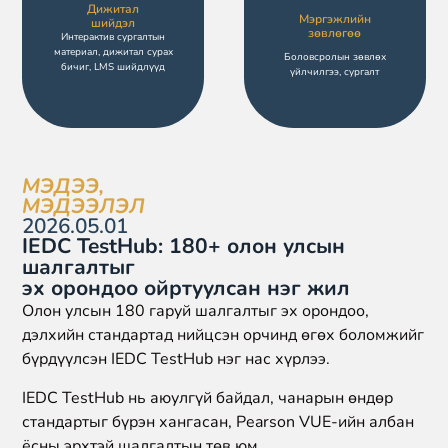
Дижитал
Мэргэжлийн
шийдэл
зөвлөгөө
Интерактив сургалтын
материал, дижитал сурах
Боловсролын зөвлөх
бичиг, LMS шийдлүүд
үйлчилгээ, сургалт
МЭДЭЭ,
МЭДЭЭЛЭЛ
2026.05.01
IEDC TestHub: 180+ олон улсын
шалгалтыг
эх орондоо ойртуулсан нэг жил
Олон улсын 180 гаруй шалгалтыг эх орондоо,
дэлхийн стандартад нийцсэн орчинд өгөх боломжийг
бүрдүүлсэн IEDC TestHub нэг нас хүрлээ.
IEDC TestHub нь аюулгүй байдал, чанарын өндөр
стандартыг бүрэн хангасан, Pearson VUE-ийн албан
ёсны эрхтэй шалгалтын төв юм.