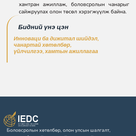
хамтран ажиллаж, боловсролын чанарыг
сайжруулах олон төсөл хэрэгжүүлж байна.
Бидний үнэ цэн
Инноваци ба дижитал шийдэл,
ч
анартай хөтөлбөр,
үйлчилгээ,
хамтын ажиллагаа
Боловсролын хөтөлбөр, олон улсын шалгалт,