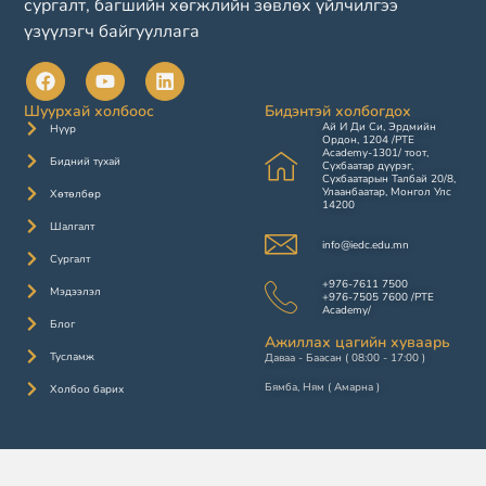
сургалт, багшийн хөгжлийн зөвлөх үйлчилгээ
үзүүлэгч байгууллага
Шуурхай холбоос
Бидэнтэй холбогдох
Ай И Ди Си, Эрдмийн
Нүүр
Ордон, 1204 /PTE
Academy-1301/ тоот,
Бидний тухай
Сүхбаатар дүүрэг,
Сүхбаатарын Талбай 20/8,
Улаанбаатар, Монгол Улс
Хөтөлбөр
14200
Шалгалт
info@iedc.edu.mn
Сургалт
+976-7611 7500
Мэдээлэл
+976-7505 7600 /PTE
Academy/
Блог
Ажиллах цагийн хуваарь
Тусламж
Даваа - Баасан ( 08:00 - 17:00 )
Бямба, Ням ( Амарна )
Холбоо барих