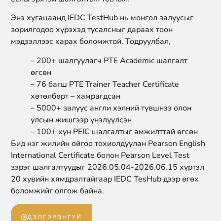
Энэ хугацаанд IEDC TestHub нь монгол залуусыг
зорилгодоо хүрэхэд тусалсныг дараах тоон
мэдээллээс харах боломжтой. Тодруулбал,
– 200+ шалгуулагч PTE Academic шалгалт
өгсөн
– 76 багш PTE Trainer Teacher Certificate
хөтөлбөрт – хамрагдсан
– 5000+ залуус англи хэлний түвшнээ олон
улсын жишгээр үнэлүүлсэн
– 100+ хүн PEIC шалгалтыг амжилттай өгсөн
Бид нэг жилийн ойгоо тохиолдуулан Pearson English
International Certificate болон Pearson Level Test
зэрэг шалгалтуудыг 2026.05.04-2026.06.15 хүртэл
20 хувийн хямдралтайгаар IEDC TesHub дээр өгөх
боломжийг олгож байна.
ДЭЛГЭРЭНГҮЙ