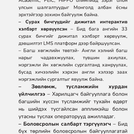
Academic, PEIC, HIPPO олимпиад зэрэг олон
улсын шалгалтуудыг Монголд албан ёсны
эрхтэйгээр зохион байгуулж байна.
– Сурах бичгүүдийг дижитал интерактив
хэлбэрт хөрвүүлсэн
– Бид бага ангийн 33
сурах бичгийг дижитал хэлбэрт хөрвүүлж,
дэвшилтэт LMS платформ дээр байршуулсан.
– Багш хөгжлийн төвтэй- Англи хэлний багш
нарыг чадавхжуулах, түвшин ахиулах,
мэргэжли йн хөгжлийн сургалтанд хамруулах,
бусад хичээлийн хэрхэн англи хэлээр заах
мэргэжлийн сургалтыг явуулж байна.
– Зөвлөмж, тусламжийн хурдан
үйлчилгээ
– Харилцагч байгууллага болон
багшийн хүссэн тусламжийг тухайн өдөрт
нь шийдэх тусгайлсан аппликэйш болон
утасны туслах операторууд ажилладаг.
– Боловсролын салбарт тэргүүлэгч
– Бид
бүх төрлийн боловсролын байгууллагатай