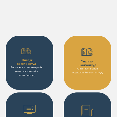
Шилдэг
Үнэлгээ,
хөтөлбөрүүд
шалгалтууд
Англи хэл, компьютерийн
Англи хэл болон
ухаан, мэргэжлийн
мэргэжлийн шалгалтууд
хөтөлбөрүүд