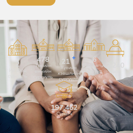
+
581
7
26
3
2,714
Төрийн
Сургалтын
Хувийн
Их дээд
өмчийн
төвүүд
Багш
хэвшлийн
сургууль
сургууль
сургууль
242,211
Сурагч