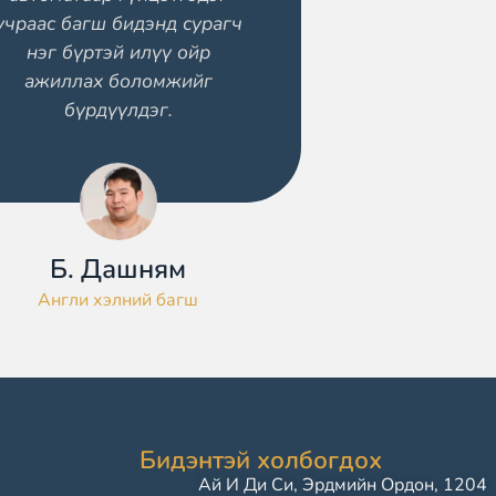
учраас багш бидэнд сурагч
нэг бүртэй илүү ойр
ажиллах боломжийг
бүрдүүлдэг.
Б. Дашням
Англи хэлний багш
Бидэнтэй холбогдох
Ай И Ди Си, Эрдмийн Ордон, 1204