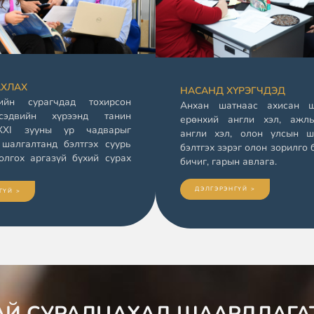
АХЛАХ
НАСАНД ХҮРЭГЧДЭД
ийн сурагчдад тохирсон
Анхан шатнаас ахисан ш
 сэдвийн хүрээнд танин
ерөнхий англи хэл, ажл
 XXI зууны ур чадварыг
англи хэл, олон улсын ш
 шалгалтанд бэлтгэх суурь
бэлтгэх зэрэг олон зорилго 
олгох аргазүй бүхий сурах
бичиг, гарын авлага.
ДЭЛГЭРЭНГҮЙ >
ГҮЙ >
Й СУРАЛЦАХАД ШААРДЛАГА