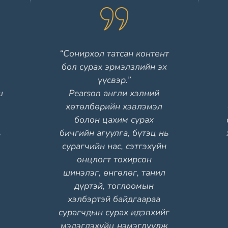
“Сонирхол татсан контент
бол сурах эрмэлзлийн эх
үүсвэр.”
ш
Pearson англи хэлний
хөтөлбөрийн хэвлэмэл
болон цахим сурах
ь
бичгийн агуулга, бүтэц нь
сурагчийн нас, сэтгэхүйн
онцлогт тохирсон
шинэлэг, өнгөлөг, танил
дүртэй, тоглоомын
хэлбэртэй байдгаараа
сурагчдын сурах идэвхийг
мэдэгдэхүйц нэмэгдүүлж