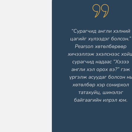
“Сурагчид англи хэлний
цагийг хүлээдэг болсон.”
Pearson хөтөлбөрөөр
хичээллэж эхэлснээс хой
сурагчид надаас “Хэзээ
англи хэл орох вэ?” гэж
үргэлж асуудаг болсон н
хөтөлбөр хэр сонирхол
татахуйц, шинэлэг
байгаагийн илрэл юм.