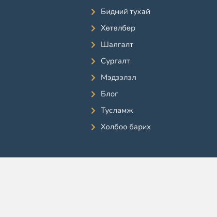
Бидний тухай
Хөтөлбөр
Шалгалт
Сургалт
Мэдээлэл
Блог
Тусламж
Холбоо барих