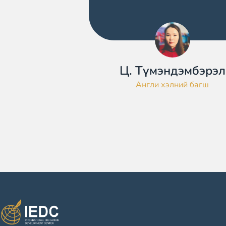
Ц. Түмэндэмбэрэл
Англи хэлний багш