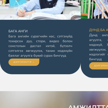
ДУНД БА 
БАГА АНГИ
Дунд анг
Бага ангийн сурагчийн нас, сэтгэхүйд
агуулга,
тохирсон дуу, стори, видео болон
мэдэхүй,
сонсголын дасгал ихтэй, бүтээлч
хөгжүүлэх,
сэтгэлгээ хөгжүүлэх, танин мэдэхүйн
мэдлэгийг 
баялаг агуулга бүхий сурах бичгүүд
бичгүүд
ДЭЛГЭРЭНГҮЙ >
ДЭЛГЭРЭН
АМЖИЛТТА