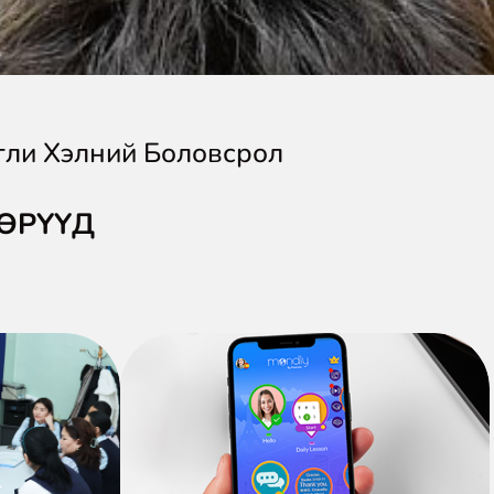
гли Хэлний Боловсрол
ӨРҮҮД