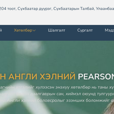
204 тоот, Сүхбаатар дүүрэг, Сүхбаатарын Талбай, Улаанбаа
й
Хөтөлбөр
Шалгалт
Сургалт
Мэд
Н АНГЛИ ХЭЛНИЙ
PEARSO
рагчийн итгэлийг хүлээсэн энэхүү хөтөлбөр нь таны х
шалгалт болон даалгаврын сан, хиймэл оюунд тулгуур
ний Англи хэлний боловсролыг эзэмших боломжийг о