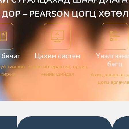
 ДОР – PEARSON ЦОГЦ ХӨТӨ
 бичиг
Цахим систем
Үнэлгээн
багц
хүй түвшин
Бүрэн интерактив, орчин
охирсон
үеийн шийдэл
Ахиц дэвшлээ х
цогц аргачл