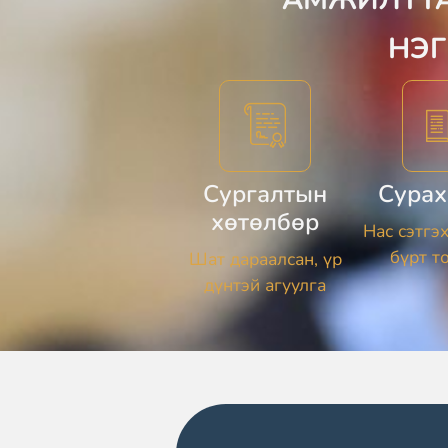
НЭГ
Сургалтын
Сурах
хөтөлбөр
Нас сэтгэ
бүрт т
Шат дараалсан, үр
дүнтэй агуулга