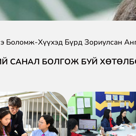
э Боломж-Хүүхэд Бүрд Зориулсан Ан
Й САНАЛ БОЛГОЖ БУЙ ХӨТӨЛБ