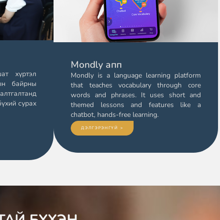
Mondly апп
ат хүртэл
Mondly is a language learning platform
ын байрны
that teaches vocabulary through core
алтгалтанд
words and phrases. It uses short and
бүхий сурах
themed lessons and features like a
chatbot, hands-free learning.
ДЭЛГЭРЭНГҮЙ >
ТАЙ БҮХЭН