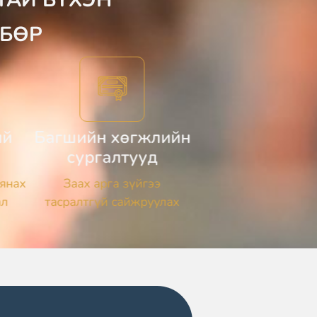
ЛБӨР
ий
Багшийн хөгжлийн
сургалтууд
янах
Заах арга зүйгээ
ал
тасралтгүй сайжруулах