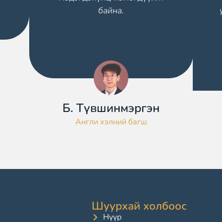
байна.
Б. Түвшинмэргэн
Англи хэлний багш
Шуурхай холбоос
Hүүр