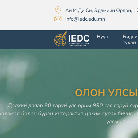
Ай И Ди Си, Эрдмийн Ордон, 1
info@iedc.edu.mn
Нүүр
Бидни
тухай
ОЛОН УЛСЫ
Дэлхий даяар 80 гаруй улс орны 990 сая гаруй су
эвлэмэл болон бүрэн интерактив цахим сурах бичиг, 
улсын түвш