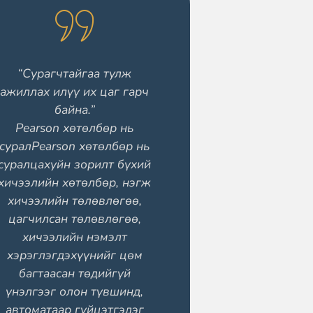
“Сурагчтайгаа тулж
ажиллах илүү их цаг гарч
байна.”
Pearson хөтөлбөр нь
суралPearson хөтөлбөр нь
суралцахуйн зорилт бүхий
хичээлийн хөтөлбөр, нэгж
хичээлийн төлөвлөгөө,
цагчилсан төлөвлөгөө,
хичээлийн нэмэлт
хэрэглэгдэхүүнийг цөм
багтаасан төдийгүй
үнэлгээг олон түвшинд,
автоматаар гүйцэтгэдэг