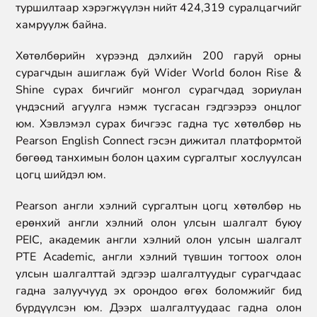
туршилтаар хэрэгжүүлэн нийт 424,319 суралцагчийг
хамруулж байна.
Хөтөлбөрийн хүрээнд дэлхийн 200 гаруй орны
сурагчдын ашиглаж буй Wider World болон Rise &
Shine сурах бичгийг монгол сурагчдад зориулан
үндэсний агуулга нэмж тусгасан гэдгээрээ онцлог
юм. Хэвлэмэл сурах бичгээс гадна тус хөтөлбөр нь
Pearson English Connect гэсэн дижитал платформтой
бөгөөд танхимын болон цахим сургалтыг хослуулсан
цогц шийдэл юм.
Pearson англи хэлний сургалтын цогц хөтөлбөр нь
ерөнхий англи хэлний олон улсын шалгалт буюу
PEIC, академик англи хэлний олон улсын шалгалт
PTE Academic, англи хэлний түвшин тогтоох олон
улсын шалгалттай эдгээр шалгалтуудыг сурагчдаас
гадна залуучууд эх орондоо өгөх боломжийг бид
бүрдүүлсэн юм. Дээрх шалгалтуудаас гадна олон