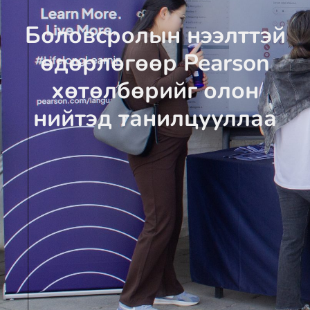
Боловсролын нээлттэй
өдөрлөгөөр Pearson
хөтөлбөрийг олон
нийтэд танилцууллаа