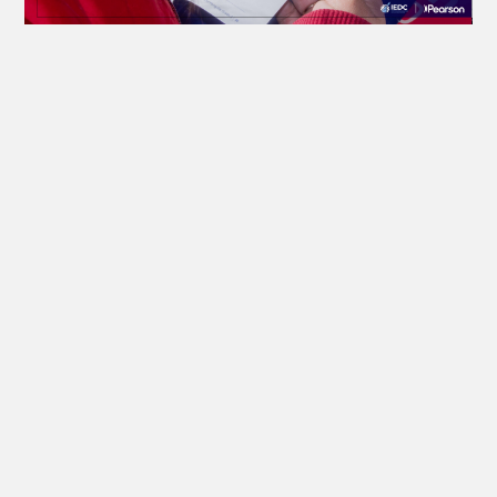
Боловсролын хөтөлбөр, олон улсын шалгалт,
сургалт, багшийн хөгжлийн зөвлөх үйлчилгээ
үзүүлэгч байгууллага
Шуурхай холбоос
Бидэнтэй холбогдох
Ай И Ди Си, Эрдмийн
Нүүр
Ордон, 1204 /PTE
Academy-1301/ тоот,
Бидний тухай
Сүхбаатар дүүрэг,
Сүхбаатарын Талбай 20/8,
Улаанбаатар, Монгол Улс
Хөтөлбөр
14200