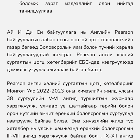
боломж зэрэг мэдээллийг олон нийтэд
танилцууллаа
Ай И Ди Си байгууллага нь Английн Pearson
байгууллагын албан ёсны онцгой эрхт төлөөлөгчийн
газар бөгөөд Боловсролын яам болон түүний харьяа
байгууллагуудтай хамтран Pearson англи хэлний
сургалтын цогц хөтөлбөрийг ЕБС-дад нэвтрүүлэхэд
дэмжлэг үзүүлж ажиллаж байгаа билээ.
Pearson англи хэлний сургалтын цогц хөтөлбөрийг
Монгол Улс 2022-2023 оны хичээлийн жилд улсын
38 сургуулийн V-VI ангид туршилтын журмаар
хэрэгжүүлж, улмаар үе шаттайгаар төрийн болон
орон нутгийн өмчит ерөнхий боловсролын сургуульд
нэвтрүүлж байгаа билээ. Энэ хичээлийн жилд тус
хөтөлбөр нь улсын хэмжээнд ерөнхий боловсролын
III-VIII ангид хэрэгжүүлж байгаа бол , IX–XII ангид