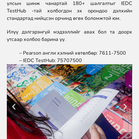
улсын шинж чанартай 180+ шалгалтыг IEDC
TestHub -тай холбогдон эх орондоо дэлхийн
стандартад нийцсэн орчинд өгөх боломжтой юм.
Илүү дэлгэрэнгүй мэдээллийг авах бол та доорх
утсаар холбоо барина уу.
– Pearson англи хэлний хөтөлбөр: 7611-7500
– IEDC TestHub: 75707500