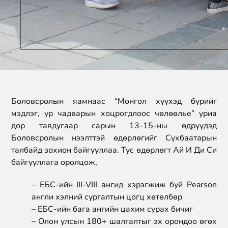
Боловсролын яамнаас “Монгол хүүхэд бүрийг
мэдлэг, ур чадварын хоцрогдлоос чөлөөлье” уриа
дор тавдугаар сарын 13-15-ны өдрүүдэд
Боловсролын нээлттэй өдөрлөгийг Сүхбаатарын
талбайд зохион байгууллаа. Тус өдөрлөгт Ай И Ди Си
байгууллага оролцож,
– ЕБС-ийн III-VIII ангид хэрэгжиж буй Pearson
англи хэлний сургалтын цогц хөтөлбөр
– ЕБС-ийн бага ангийн цахим сурах бичиг
– Олон улсын 180+ шалгалтыг эх орондоо өгөх