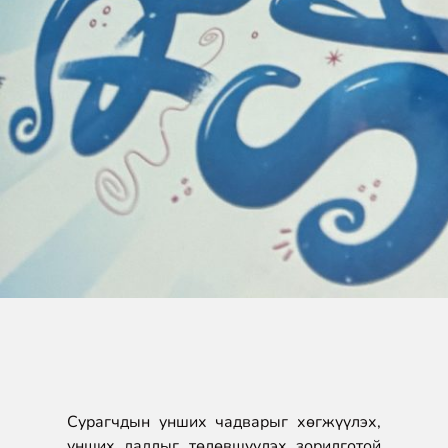
Сурагчдын
унших чадварыг
хөгжүүлэх
,
унших
дадлыг
төлөвшүүлэх
зорилготой