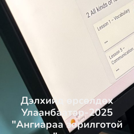
Дэлхийд өрсөлдөх
Улаанбаатар-2025
"Ангиараа зорилготой