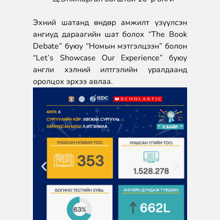
Эхний шатанд өндөр амжилт үзүүлсэн
ангиуд дараагийн шат болох “The Book
Debate” буюу “Номын мэтгэлцээн” болон
“Let’s Showcase Our Experience” буюу
англи хэлний илтгэлийн уралдаанд
оролцох эрхээ авлаа.