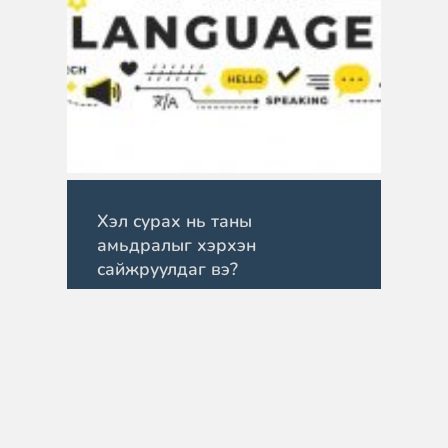
Хэл сурах нь таны
амьдралыг хэрхэн
сайжруулдаг вэ?
April 13, 2026
Судалгаагаар олон хэлтэй
хүмүүсийн cognitive flexibility
өндөр байдаг нь шинэ…
READ MORE