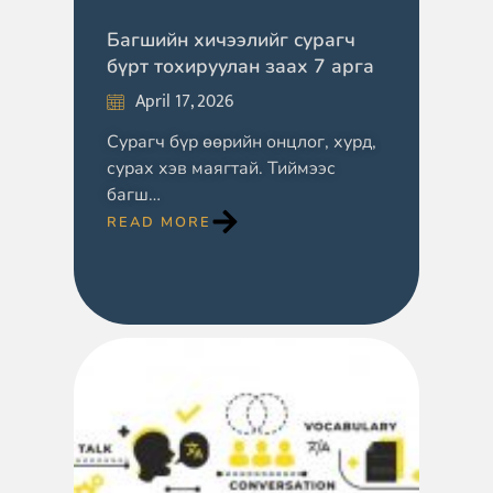
Багшийн хичээлийг сурагч
бүрт тохируулан заах 7 арга
April 17, 2026
Сурагч бүр өөрийн онцлог, хурд,
сурах хэв маягтай. Тиймээс
багш…
READ MORE