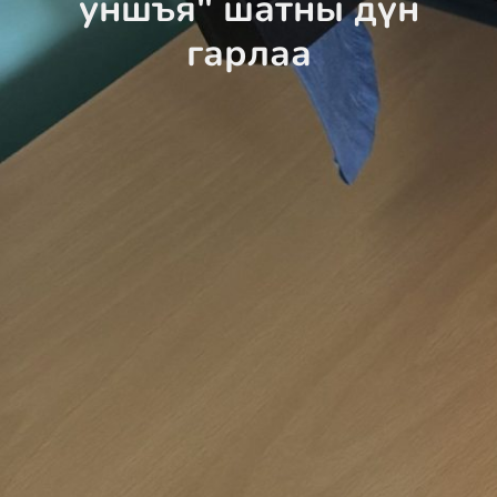
уншъя" шатны дүн
гарлаа