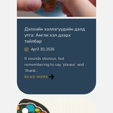
Дэлхийн хэллэгүүдийн далд
утга: Англи хэл дээрх
тайлбар
April 30, 2026
It sounds obvious, but
remembering to say ‘please’ and
‘thank…
READ MORE