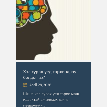
Хэл сурах үед тархинд юу
болдог вэ?
April 28, 2026
Шинэ хэл сурах үед тархи маш
идэвхтэй ажиллаж, шинэ
мэдрэлийн…