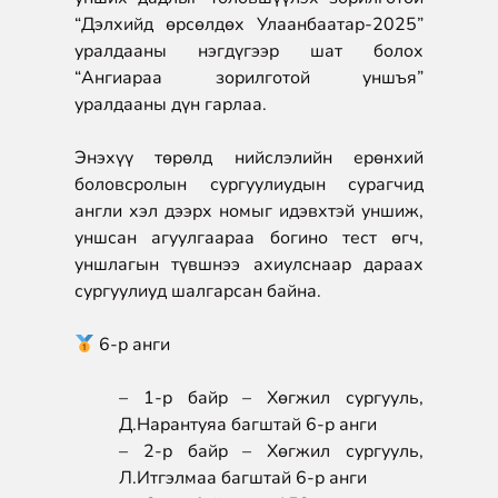
“Дэлхийд өрсөлдөх Улаанбаатар-2025”
уралдааны нэгдүгээр шат болох
“
Ангиараа зорилготой уншъя
”
уралдааны дүн гарлаа.
Энэхүү төрөлд нийслэлийн ерөнхий
боловсролын сургуулиудын сурагчид
англи хэл дээрх номыг идэвхтэй уншиж,
уншсан агуулгаараа богино тест өгч,
уншлагын түвшнээ ахиулснаар дараах
сургуулиуд шалгарсан байна.
6-р анги
– 1-р байр – Хөгжил сургууль,
Д.Нарантуяа багштай 6-р анги
– 2-р байр – Хөгжил сургууль,
Л.Итгэлмаа багштай 6-р анги