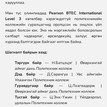
харууллаа.
Мөн тус олимпиадад
Pearson BTEC International
Level 3
хөтөлбөр хэрэгждэггүй политехникийн
коллежийн суралцагчид оролцсон нь онцлох үйл
явдал болсон юм. Энэ нь мэргэжлийн боловсролын
салбарт чадварлаг, өрсөлдөхүйц залуус өргөн
хүрээнд бэлтгэгдэж байгааг илтгэж байна.
Шагналт байрын эзэд:
Тэргүүн байр
— Н.Батцэцэг |
Өвөрхангай
аймаг дахь Политехник коллеж
Дэд байр
— Д.Сарангуа |
Увс аймгийн
Улаангом Политехник коллеж
Гуравдугаар байр
— Ц.Лхагвадорж |
Өвөрхангай аймаг дахь Политехник коллеж
Тусгай байр
— Ц.Энх-Үжин |
Үйлдвэрлэл,
урлалын Политехник коллеж