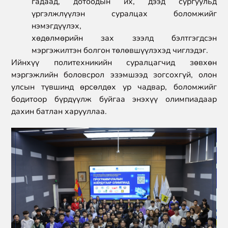
гадаад, дотоодын их, дээд сургуульд
үргэлжлүүлэн суралцах боломжийг
нэмэгдүүлэх,
хөдөлмөрийн зах зээлд бэлтгэгдсэн
мэргэжилтэн болгон төлөвшүүлэхэд чиглэдэг.
Ийнхүү политехникийн суралцагчид зөвхөн
мэргэжлийн боловсрол эзэмшээд зогсохгүй, олон
улсын түвшинд өрсөлдөх ур чадвар, боломжийг
бодитоор бүрдүүлж буйгаа энэхүү олимпиадаар
дахин батлан харууллаа.