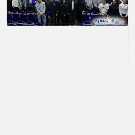
Боловсролын хөтөлбөр, олон улсын шалгалт,
сургалт, багшийн хөгжлийн зөвлөх үйлчилгээ