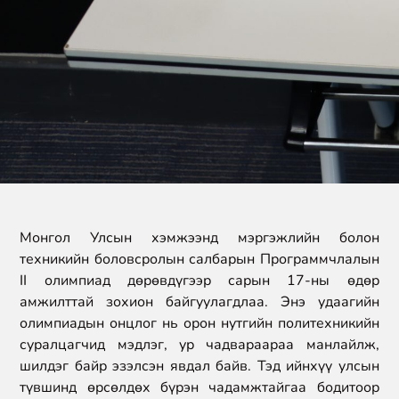
Монгол Улсын хэмжээнд мэргэжлийн болон
техникийн боловсролын салбарын Программчлалын
II олимпиад дөрөвдүгээр сарын 17-ны өдөр
амжилттай зохион байгуулагдлаа. Энэ удаагийн
олимпиадын онцлог нь орон нутгийн политехникийн
суралцагчид мэдлэг, ур чадвараараа манлайлж,
шилдэг байр эзэлсэн явдал байв. Тэд ийнхүү улсын
түвшинд өрсөлдөх бүрэн чадамжтайгаа бодитоор