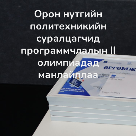
Орон нутгийн
политехникийн
суралцагчид
программчлалын II
олимпиадад
манлайллаа