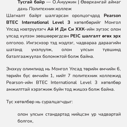
Тусгай байр
— О.Ануужин |
Өвөрхангай аймаг
дахь Политехник коллеж
Шагналт байрт шалгарсан оролцогчдод
Pearson
BTEC International Level 3
хөтөлбөрийг Монгол
Улсад нэвтрүүлэгч
Ай И Ди Си ХХК
-ийн зүгээс олон
улсад хүлээн зөвшөөрөгдсөн
PEIC шалгалт өгөх эрх
олголоо. Ингэснээр тэд мэдлэг, чадвараа дараагийн
шатанд үнэлүүлж, олон улсын түвшинд
баталгаажуулах боломжтой болж байна.
Энэхүү олимпиад нь Монгол Улсад төрийн өмчийн 6,
төрийн бус өмчийн 1, нийт 7 политехник коллежид
Pearson-ийн BTEC International Level 3 хөтөлбөр
амжилттай хэрэгжиж буйн тод жишээ болж байна.
Тус хөтөлбөр нь суралцагчдыг:
олон улсын стандартад нийцсэн ур чадвартай
болгох,