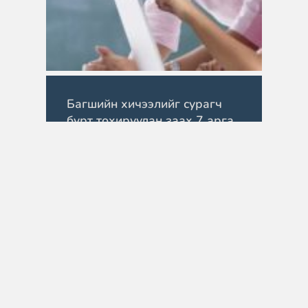
Багшийн хичээлийг сурагч
бүрт тохируулан заах 7 арга
April 17, 2026
Сурагч бүр өөрийн онцлог, хурд,
сурах хэв маягтай. Тиймээс
багш…
READ MORE