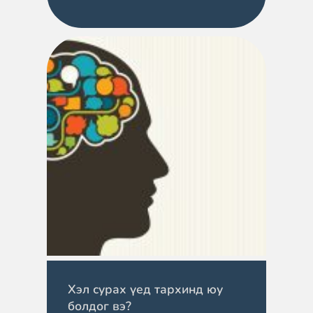
Хэл сурах үед тархинд юу
болдог вэ?