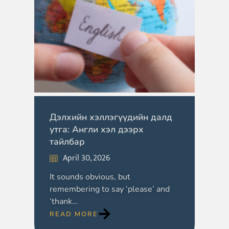
Дэлхийн хэллэгүүдийн далд
утга: Англи хэл дээрх
тайлбар
April 30, 2026
It sounds obvious, but
remembering to say ‘please’ and
‘thank…
READ MORE