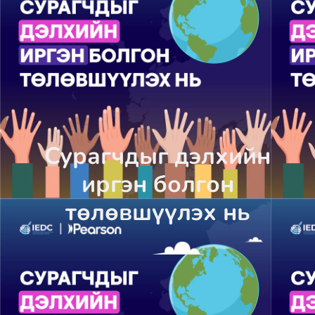
Сурагчдыг дэлхийн
иргэн болгон
төлөвшүүлэх нь