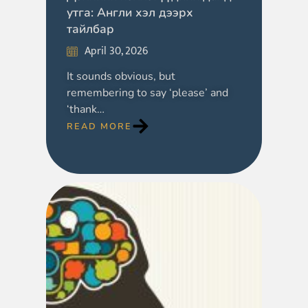
утга: Англи хэл дээрх
тайлбар
April 30, 2026
It sounds obvious, but
remembering to say ‘please’ and
‘thank…
READ MORE