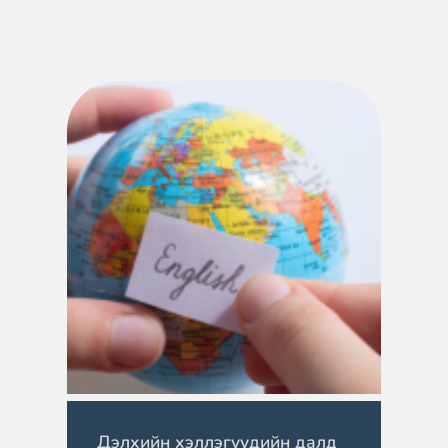
Дэлхийн хэллэгүүдийн далд