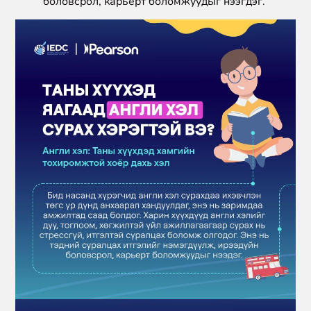
боловсрол, карьерт боломжуудыг нээгдэг.