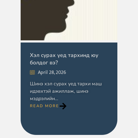
Хэл сурах үед тархинд юу
болдог вэ?
April 28, 2026
Шинэ хэл сурах үед тархи маш
идэвхтэй ажиллаж, шинэ
мэдрэлийн…
READ MORE