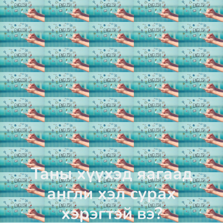
Таны хүүхэд яагаад
англи хэл сурах
хэрэгтэй вэ?