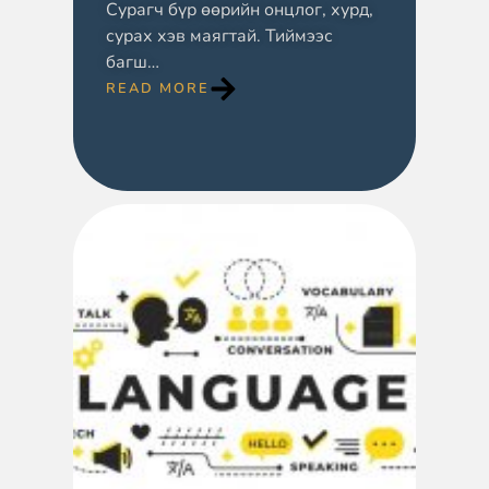
Сурагч бүр өөрийн онцлог, хурд,
сурах хэв маягтай. Тиймээс
багш…
READ MORE