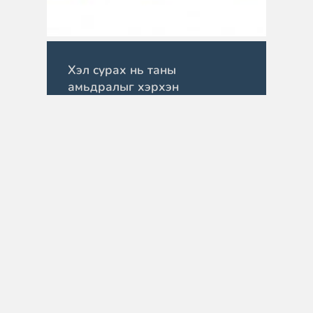
Хэл сурах нь таны
амьдралыг хэрхэн
сайжруулдаг вэ?
April 13, 2026
Судалгаагаар олон хэлтэй
хүмүүсийн cognitive flexibility
өндөр байдаг нь шинэ…
READ MORE