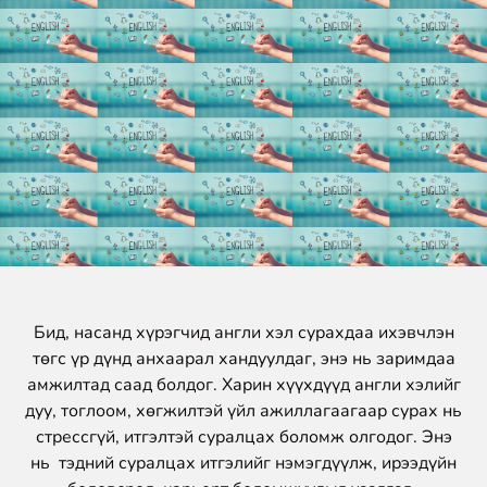
Бид, насанд хүрэгчид англи хэл сурахдаа ихэвчлэн
төгс үр дүнд анхаарал хандуулдаг, энэ нь заримдаа
амжилтад саад болдог. Харин хүүхдүүд англи хэлийг
дуу, тоглоом, хөгжилтэй үйл ажиллагаагаар сурах нь
стрессгүй, итгэлтэй суралцах боломж олгодог. Энэ
нь тэдний суралцах итгэлийг нэмэгдүүлж, ирээдүйн